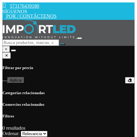
573176439180
SÍGUENOS
PQR / CONTÁCTENOS
×
✕
Filtrar por precio
—
Aplicar
Categorías relacionadas
Comercios relacionados
Filtros
0
resultados
Ordenar: