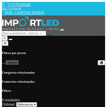
573176439180
SÍGUENOS
PQR / CONTÁCTENOS
×
✕
Filtrar por precio
—
Aplicar
Categorías relacionadas
Comercios relacionados
Filtros
0
resultados
Ordenar: