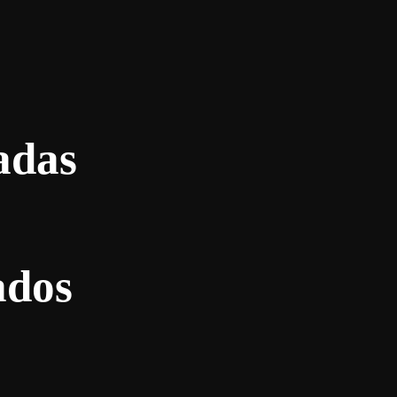
adas
ados