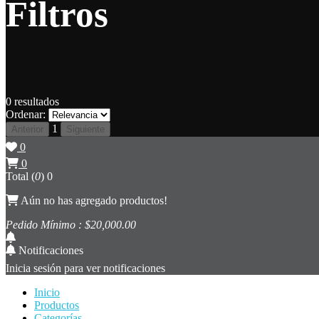
Filtros
0
resultados
Ordenar:
1
Anterior
Siguiente
0
0
Total (
0
)
0
Aún no has agregado productos!
Pedido Mínimo : $
20,000
.00
Notificaciones
Inicia sesión para ver notificaciones
Inicio
Productos
Categorías