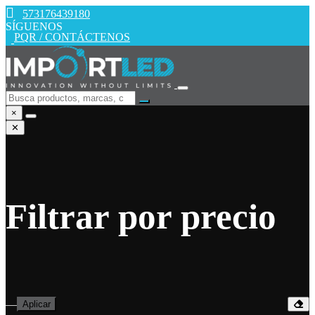
573176439180
SÍGUENOS
PQR / CONTÁCTENOS
×
✕
Filtrar por precio
—
Aplicar