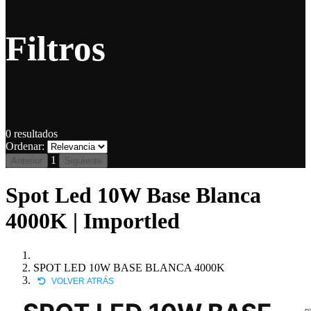
Filtros
0
resultados
Ordenar:
1
Anterior
Siguiente
Spot Led 10W Base Blanca
4000K | Importled
SPOT LED 10W BASE BLANCA 4000K
VOLVER ATRÁS
P