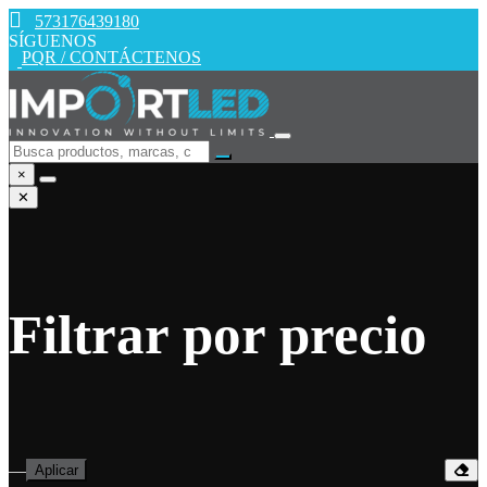
573176439180
SÍGUENOS
PQR / CONTÁCTENOS
×
✕
Filtrar por precio
—
Aplicar