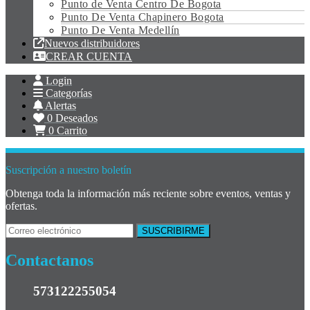
Punto de Venta Centro De Bogota
Punto De Venta Chapinero Bogota
Punto De Venta Medellín
Nuevos distribuidores
CREAR CUENTA
Login
Categorías
Alertas
0
Deseados
0
Carrito
Suscripción a nuestro boletín
Obtenga toda la información más reciente sobre eventos, ventas y
ofertas.
Contactanos
573122255054