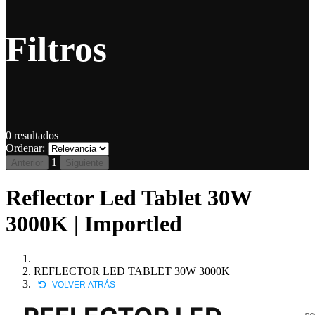
Filtros
0
resultados
Ordenar:
1
Anterior
Siguiente
Reflector Led Tablet 30W
3000K | Importled
REFLECTOR LED TABLET 30W 3000K
VOLVER ATRÁS
P6