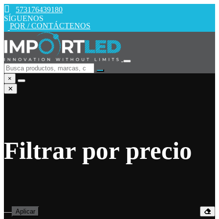
573176439180
SÍGUENOS
PQR / CONTÁCTENOS
×
✕
Filtrar por precio
—
Aplicar