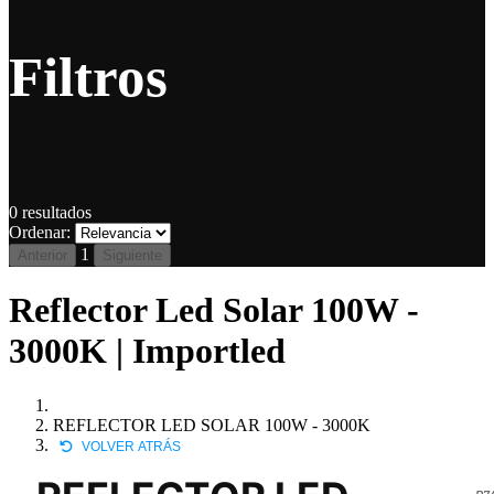
Filtros
0
resultados
Ordenar:
1
Anterior
Siguiente
Reflector Led Solar 100W -
3000K | Importled
REFLECTOR LED SOLAR 100W - 3000K
VOLVER ATRÁS
P7