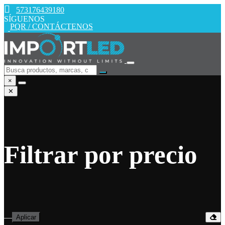
573176439180
SÍGUENOS
PQR / CONTÁCTENOS
×
✕
Filtrar por precio
—
Aplicar