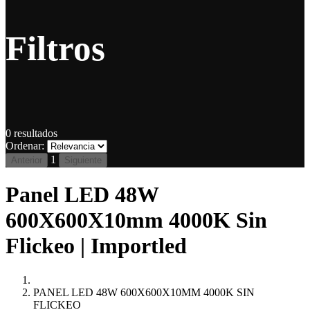
Filtros
0
resultados
Ordenar:
1
Anterior
Siguiente
Panel LED 48W
600X600X10mm 4000K Sin
Flickeo | Importled
PANEL LED 48W 600X600X10MM 4000K SIN
FLICKEO