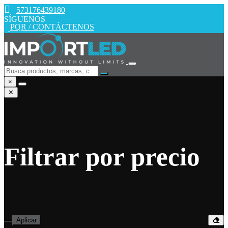
573176439180
SÍGUENOS
PQR / CONTÁCTENOS
×
✕
Filtrar por precio
—
Aplicar