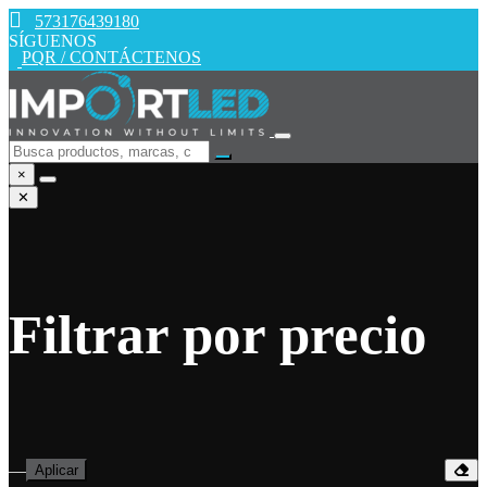
573176439180
SÍGUENOS
PQR / CONTÁCTENOS
×
✕
Filtrar por precio
—
Aplicar