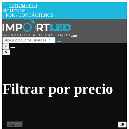
573176439180
SÍGUENOS
PQR / CONTÁCTENOS
×
✕
Filtrar por precio
—
Aplicar