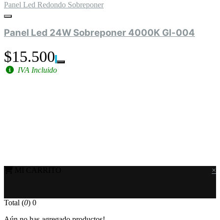
Panel Led Redondo Sobreponer
Panel Led 24W Sobreponer 4000K Gl-004
$15.500
IVA Incluido
MI CARRITO
×
Total (
0
)
0
Aún no has agregado productos!