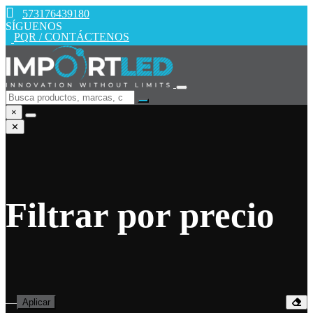
573176439180
SÍGUENOS
PQR / CONTÁCTENOS
×
✕
Filtrar por precio
—
Aplicar