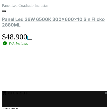
Panel Led Cuadrado Incrustar
Panel Led 36W 6500K 300x600x10 Sin Flicko
2880ML
$48.900
IVA Incluido
MI CARRITO
×