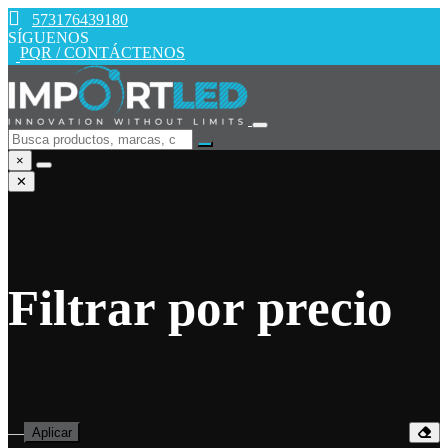
573176439180
SÍGUENOS
PQR / CONTÁCTENOS
×
✕
Filtrar por precio
—
Aplicar