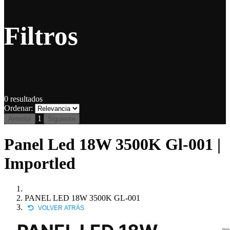
Filtros
0
resultados
Ordenar:
1
Anterior
Siguiente
Panel Led 18W 3500K Gl-001 |
Importled
PANEL LED 18W 3500K GL-001
VOLVER ATRÁS
P0