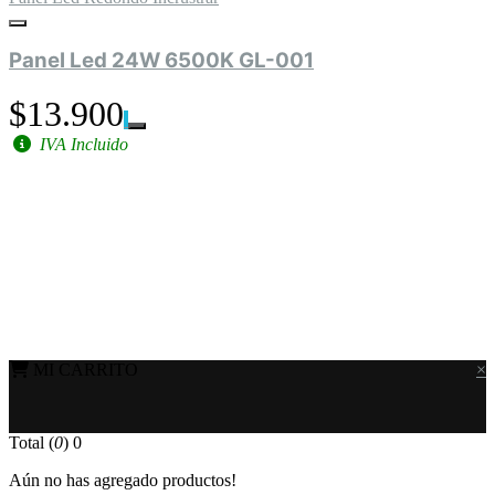
Panel Led 24W 6500K GL-001
$13.900
IVA Incluido
MI CARRITO
×
Total (
0
)
0
Aún no has agregado productos!