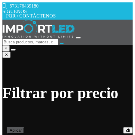
573176439180
SÍGUENOS
PQR / CONTÁCTENOS
×
✕
Filtrar por precio
—
Aplicar