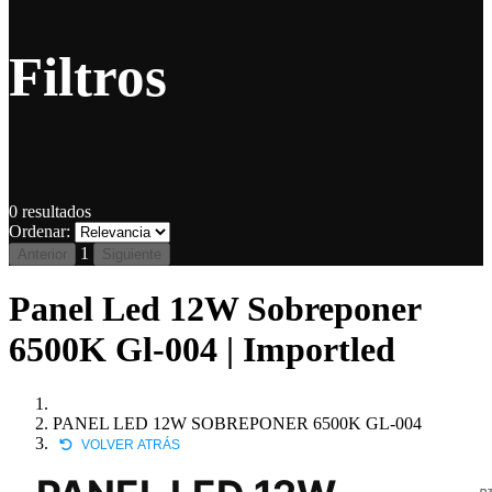
Filtros
0
resultados
Ordenar:
1
Anterior
Siguiente
Panel Led 12W Sobreponer
6500K Gl-004 | Importled
PANEL LED 12W SOBREPONER 6500K GL-004
VOLVER ATRÁS
P3