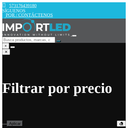
573176439180
SÍGUENOS
PQR / CONTÁCTENOS
×
✕
Filtrar por precio
—
Aplicar