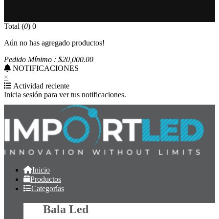
Total (
0
)
0
Aún no has agregado productos!
Pedido Mínimo : $
20,000
.00
NOTIFICACIONES
×
Actividad reciente
Inicia sesión para ver tus notificaciones.
Inicio
Productos
Categorías
Bala Led