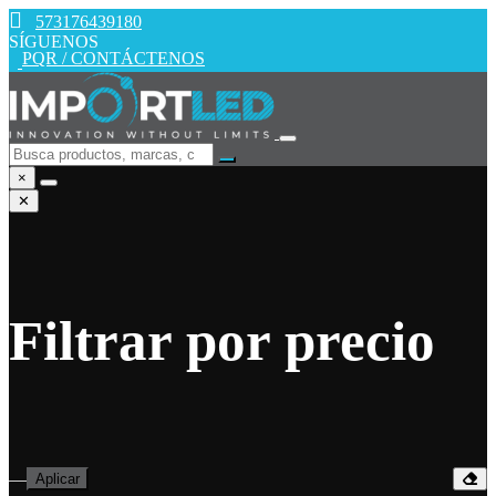
573176439180
SÍGUENOS
PQR / CONTÁCTENOS
×
✕
Filtrar por precio
—
Aplicar