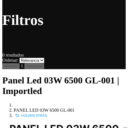
Filtros
0
resultados
Ordenar:
1
Anterior
Siguiente
Panel Led 03W 6500 GL-001 |
Importled
PANEL LED 03W 6500 GL-001
VOLVER ATRÁS
P4