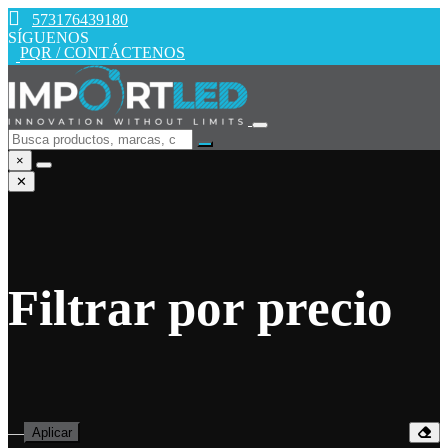
573176439180
SÍGUENOS
PQR / CONTÁCTENOS
×
✕
Filtrar por precio
—
Aplicar