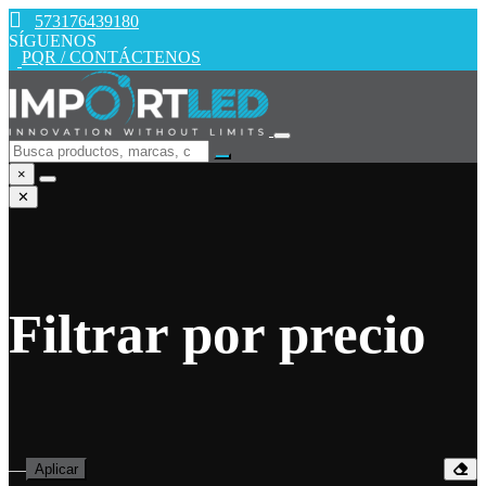
573176439180
SÍGUENOS
PQR / CONTÁCTENOS
×
✕
Filtrar por precio
—
Aplicar