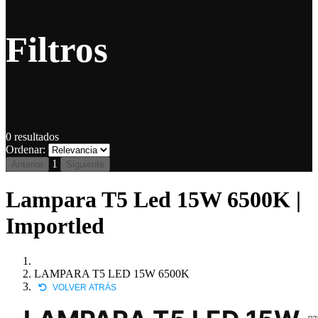
Filtros
0
resultados
Ordenar:
1
Anterior
Siguiente
Lampara T5 Led 15W 6500K |
Importled
LAMPARA T5 LED 15W 6500K
VOLVER ATRÁS
P7