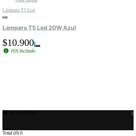
Lámpara T5 Led
Lampara T5 Led 20W Azul
$10.900
IVA Incluido
MI CARRITO
×
Total (
0
)
0