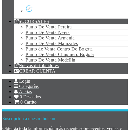
Tubo Led Vidrio
SUCURSALES
Punto De Venta Pereira
Punto De Venta Neiva
Punto De Venta Armenia
Punto De Venta Manizales
Punto de Venta Centro De Bogota
Punto De Venta Chapinero Bogota
Punto De Venta Medellín
Nuevos distribuidores
CREAR CUENTA
Login
Categorías
Alertas
0
Deseados
0
Carrito
Suscripción a nuestro boletín
Obtenga toda la información más reciente sobre eventos, ventas y