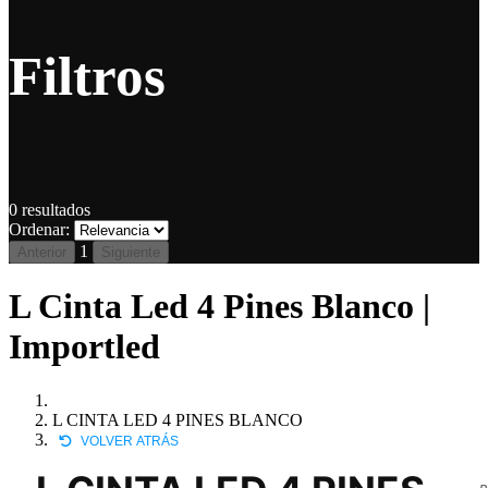
Filtros
0
resultados
Ordenar:
1
Anterior
Siguiente
L Cinta Led 4 Pines Blanco |
Importled
L CINTA LED 4 PINES BLANCO
VOLVER ATRÁS
P