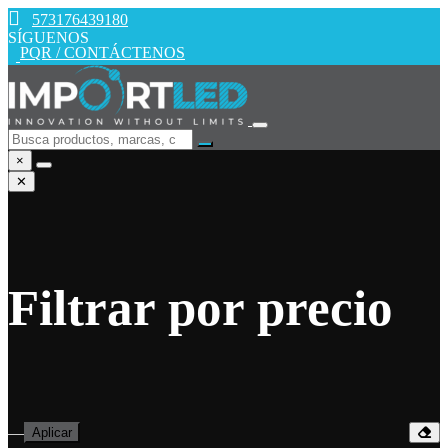
573176439180
SÍGUENOS
PQR / CONTÁCTENOS
×
✕
Filtrar por precio
—
Aplicar