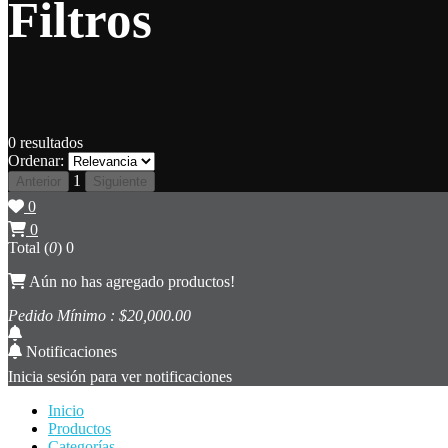
Filtros
0
resultados
Ordenar:
1
Anterior
Siguiente
0
0
Total (
0
)
0
Aún no has agregado productos!
Pedido Mínimo : $
20,000
.00
Notificaciones
Inicia sesión para ver notificaciones
Inicio
Productos
Categorías