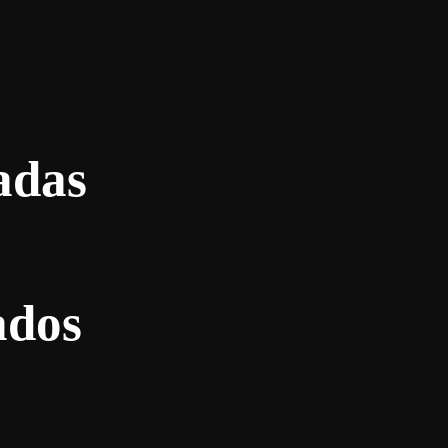
adas
ados