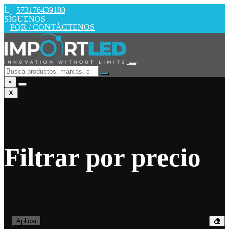
573176439180
SÍGUENOS
PQR / CONTÁCTENOS
×
✕
Filtrar por precio
—
Aplicar