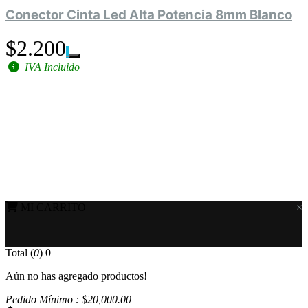
Conector Cinta Led Alta Potencia 8mm Blanco
$2.200
IVA Incluido
MI CARRITO
×
Total (
0
)
0
Aún no has agregado productos!
Pedido Mínimo : $
20,000
.00