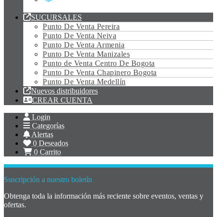
Tubo Led Vidrio
SUCURSALES
Punto De Venta Pereira
Punto De Venta Neiva
Punto De Venta Armenia
Punto De Venta Manizales
Punto de Venta Centro De Bogota
Punto De Venta Chapinero Bogota
Punto De Venta Medellín
Nuevos distribuidores
CREAR CUENTA
Login
Categorías
Alertas
0
Deseados
0
Carrito
Suscripción a nuestro boletín
Obtenga toda la información más reciente sobre eventos, ventas y
ofertas.