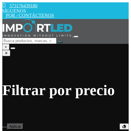
573176439180
SÍGUENOS
PQR / CONTÁCTENOS
×
✕
Filtrar por precio
—
Aplicar