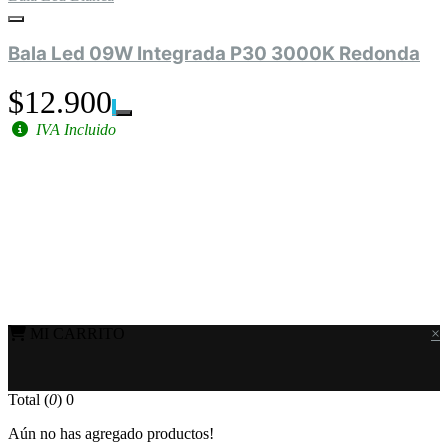
Bala Led 09W Integrada P30 3000K Redonda
$12.900
IVA Incluido
MI CARRITO
×
Total (
0
)
0
Aún no has agregado productos!