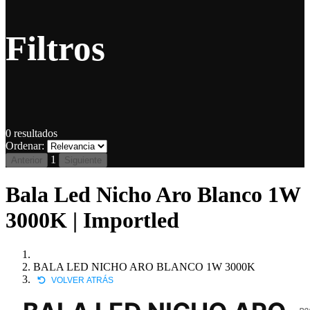
Filtros
0
resultados
Ordenar:
1
Anterior
Siguiente
Bala Led Nicho Aro Blanco 1W
3000K | Importled
BALA LED NICHO ARO BLANCO 1W 3000K
VOLVER ATRÁS
P0