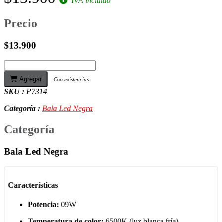
IVA incluido
Precio
$13.900
Agregar
Con existencias
SKU :
P7314
Categoría :
Bala Led Negra
Categoría
Bala Led Negra
Características
Potencia:
09W
Temperatura de color:
6500K (luz blanca fría)