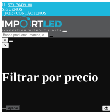
573176439180
SÍGUENOS
PQR / CONTÁCTENOS
×
✕
Filtrar por precio
—
Aplicar