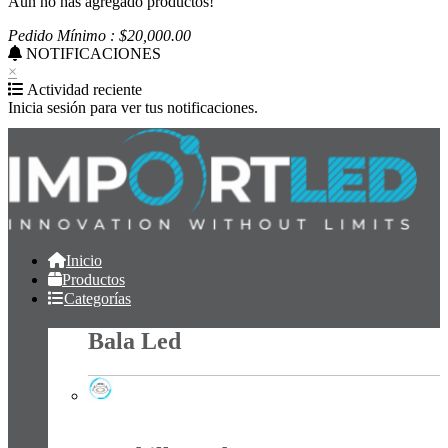
Aún no has agregado productos!
Pedido Mínimo : $
20,000
.00
NOTIFICACIONES
×
Actividad reciente
Inicia sesión para ver tus notificaciones.
Inicio
Productos
Categorías
Bala Led
Bala Led