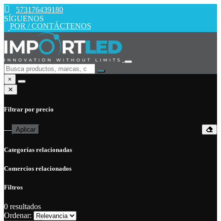
573176439180
SÍGUENOS
PQR / CONTÁCTENOS
×
✕
Filtrar por precio
—
Aplicar
Categorías relacionadas
Comercios relacionados
Filtros
0
resultados
Ordenar: