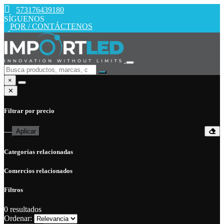
573176439180
SÍGUENOS
PQR / CONTÁCTENOS
×
✕
Filtrar por precio
—
Aplicar
Categorías relacionadas
Comercios relacionados
Filtros
0
resultados
Ordenar: