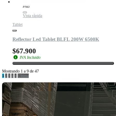
P7063
Vista rápida
Tablet
Reflector Led Tablet BLFL 200W 6500K
$67.900
IVA Incluido
Mostrando 1 a 9 de 47
1
2
3
4
»
Última