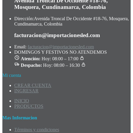
Avenida Troncal De Occidente #18-76,
Mosquera, Cundinamarca, Colombia
Dirección:
Avenida Troncal De Occidente #18-76, Mosquera,
Cundinamarca, Colombia
facturacion@importacionesled.com
Email:
facturacion@importacionesled.com
DOMINGOS Y FESTIVOS NO ATENDEMOS
Atención:
Hoy: 08:00 – 17:00
Despacho:
Hoy: 08:00 – 16:30
Mi cuenta
CREAR CUENTA
INGRESAR
INICIO
PRODUCTOS
Mas Informacion
Términos y condiciones