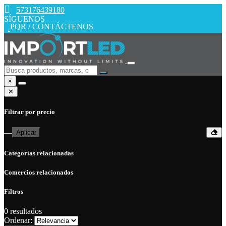
573176439180
SÍGUENOS
PQR / CONTÁCTENOS
×
✕
Filtrar por precio
—
Aplicar
Categorías relacionadas
Comercios relacionados
Filtros
0
resultados
Ordenar: