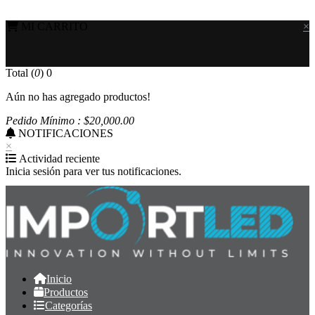
MI CARRITO
×
Total (
0
)
0
Aún no has agregado productos!
Pedido Mínimo : $
20,000
.00
NOTIFICACIONES
×
Actividad reciente
Inicia sesión para ver tus notificaciones.
Inicio
Productos
Categorías