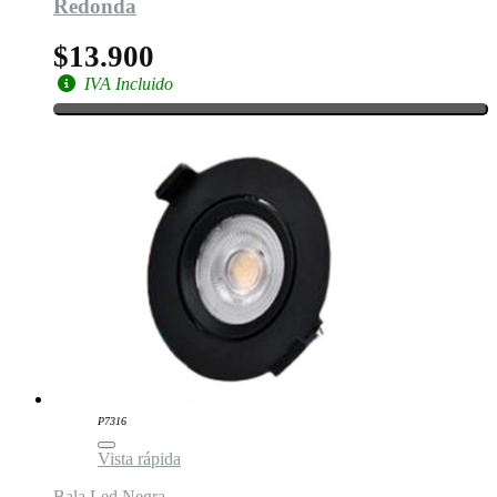
Redonda
$13.900
IVA Incluido
P7316
Vista rápida
Bala Led Negra