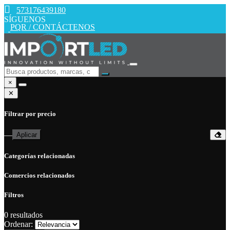
573176439180
SÍGUENOS
PQR / CONTÁCTENOS
×
✕
Filtrar por precio
—
Aplicar
Categorías relacionadas
Comercios relacionados
Filtros
0
resultados
Ordenar: